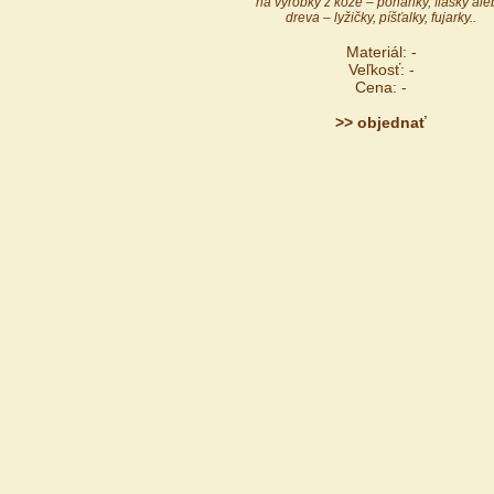
na výrobky z kože – poháriky, fľašky al
dreva – lyžičky, píšťalky, fujarky..
Materiál: -
Veľkosť: -
Cena: -
>> objednať