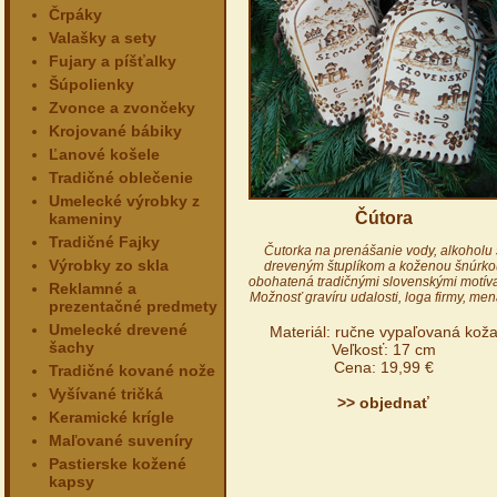
Črpáky
Valašky a sety
Fujary a píšťalky
Šúpolienky
Zvonce a zvončeky
Krojované bábiky
Ľanové košele
Tradičné oblečenie
Umelecké výrobky z
Čútora
kameniny
Tradičné Fajky
Čutorka na prenášanie vody, alkoholu 
Výrobky zo skla
dreveným štuplíkom a koženou šnúrko
obohatená tradičnými slovenskými motív
Reklamné a
Možnosť gravíru udalosti, loga firmy, mena
prezentačné predmety
Umelecké drevené
Materiál: ručne vypaľovaná kož
šachy
Veľkosť: 17 cm
Cena: 19,99 €
Tradičné kované nože
Vyšívané tričká
>> objednať
Keramické krígle
Maľované suveníry
Pastierske kožené
kapsy