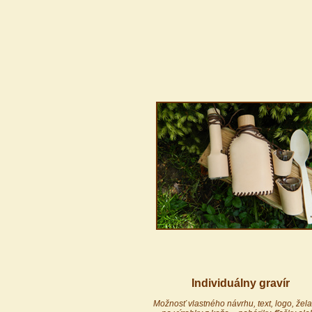
Individuálny gravír
Možnosť vlastného návrhu, text, logo, žela