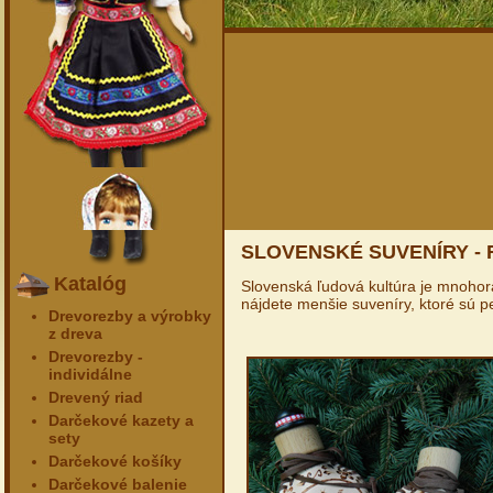
SLOVENSKÉ SUVENÍRY -
Katalóg
Slovenská ľudová kultúra je mnohora
nájdete menšie suveníry, ktoré sú p
Drevorezby a výrobky
z dreva
Drevorezby -
individálne
Drevený riad
Darčekové kazety a
sety
Darčekové košíky
Darčekové balenie