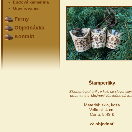
Ľudová kamenina
Gravírovanie
Firmy
Objednávka
Kontakt
Štamperlíky
Sklenené poháriky v koži so slovenský
ornamentmi. Možnosť vlastného návrh
Materiál: sklo, koža
Veľkosť: 4 cm
Cena: 5,49 €
>> objednať